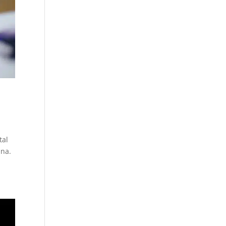
tal
ana.