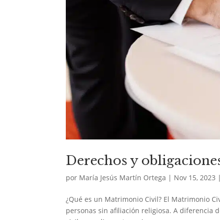
Derechos y obligacione
por
María Jesús Martín Ortega
|
Nov 15, 2023
¿Qué es un Matrimonio Civil? El Matrimonio Ci
personas sin afiliación religiosa. A diferencia