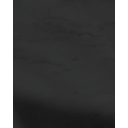
entidades
financieras, contratos, préstamos,
ejecuciones hipotecarias y más
Obtén
asesoramiento legal
sólido en derecho
bancario en