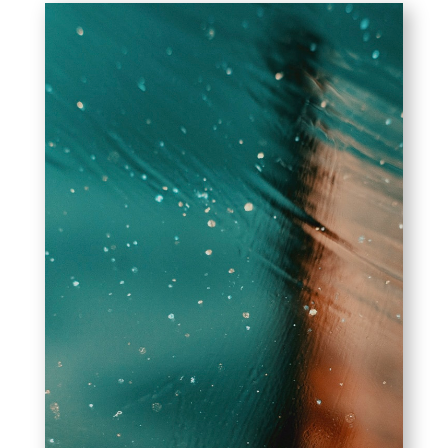
No esperes a que el
problema sea irreparable
Si te encuentras en alguna de
estas situaciones,
actúa
ahora
. Contacta con
nuestros
abogados
especialistas en derecho
mercantil en Almería
y recibe
una solución legal efectiva.