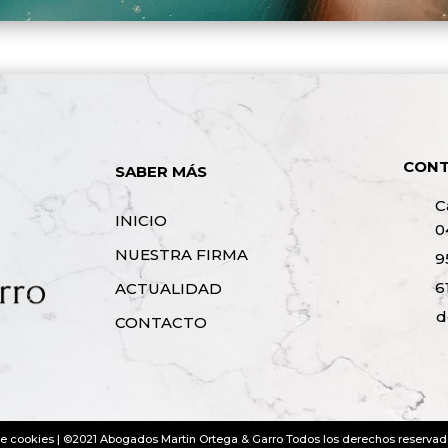
CON
SABER MÁS
C
INICIO
0
NUESTRA FIRMA
9
6
ACTUALIDAD
d
CONTACTO
de cookies
| ©2021 Abogados Martin Ortega & Garro Todos los derechos reserva