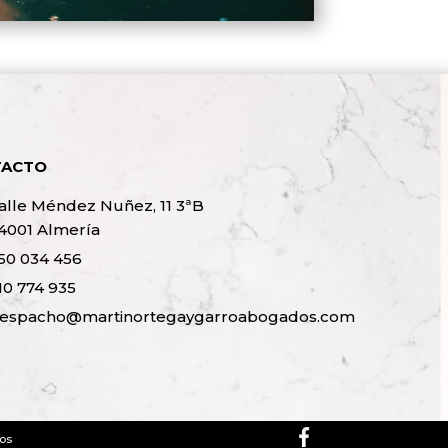
TACTO
alle Méndez Nuñez, 11 3ªB
4001 Almería
50 034 456
10 774 935
espacho@martinortegaygarroabogados.com
dos