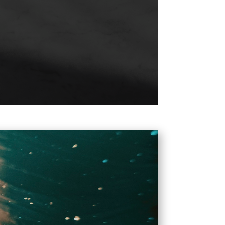
ad
oindiviso