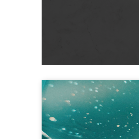
No esperes a que el problema s
Si te encuentras en alguna de es
Contacta con nuestros
abogados
mercantil en Almería
y recibe un