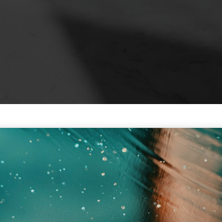
Reclamación de cantid
Servidumbres
Accidentes de tráfico
División cosa común, pr
Interdictos
Otros…
ea irreparable
tas situaciones,
actúa ahora
.
 especialistas en derecho
a solución legal efectiva.